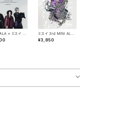
ALA × ミスイ ×
ミスイ 3rd MINI ALBU
AR SPLIT SIN
M『毒にも薬にも』
00
¥3,850
「TRISULA」