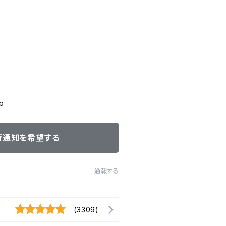
p
荷通知を希望する
通報する
(3309)