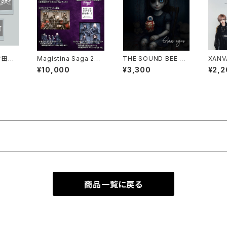
 寺田町
Magistina Saga 202
THE SOUND BEE HD
XANV
ンバー指定
6年11月21日(土) 梅田
/ Glass eyes
Z CLE
¥10,000
¥3,300
¥2,2
LIVESPACE ODYSSE
GLE 
Y プレミアムSチケット
商品一覧に戻る