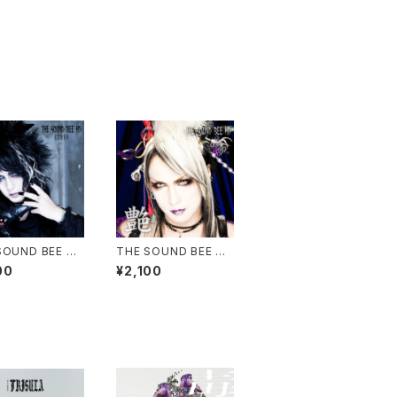
SOUND BEE HD
THE SOUND BEE HD
ss
/ 艶
00
¥2,100