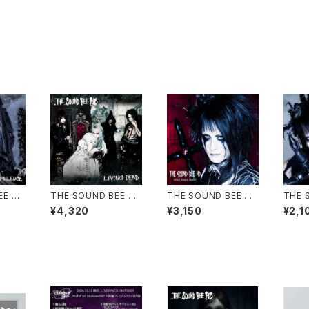
EE H
THE SOUND BEE HD
THE SOUND BEE HD
THE 
NCE(予
/ LIVING DEAD (予約
/ GHOST WORST F
/ cro
¥4,320
¥3,150
¥2,1
受付中！)
OREST