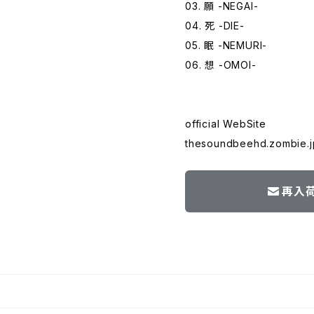
03. 願 -NEGAI-
04. 死 -DIE-
05. 眠 -NEMURI-
06. 想 -OMOI-
official WebSite
thesoundbeehd.zombie.j
再入