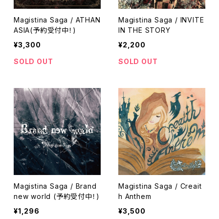
Magistina Saga / ATHAN
Magistina Saga / INVITE
ASIA(予約受付中！)
IN THE STORY
¥3,300
¥2,200
SOLD OUT
SOLD OUT
Magistina Saga / Brand
Magistina Saga / Creait
new world (予約受付中！)
h Anthem
¥1,296
¥3,500