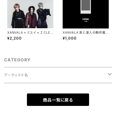
XANVALA × ミスイ × Z CLEA
XANVALA 哀と凛人の無所属P
R SPLIT SINGLE 「TRISUL
RESENTS 3MAN 「強制ヘッド
¥2,200
¥1,000
A」
バンギング -※強制ではありま
せん。-」 7月24日(金)池袋hare
vutai 当日チェキ
CATEGORY
アーティスト名
XANVALA
商品一覧に戻る
ミスイ