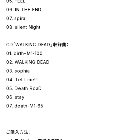
05. FEEL
06. IN THE END
07. spiral
08. silent Night
CD「WALKING DEAD」収録曲：
01. birth−M1-100
02. WALKING DEAD
03. sophia
04. TeLL me!!!
05. Death RoaD
06. stay
07. death-M1-65
ご購入方法：