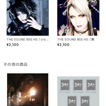
THE SOUND BEE HD / cros
THE SOUND BEE HD / 艶
s
¥2,100
¥2,100
その他の商品