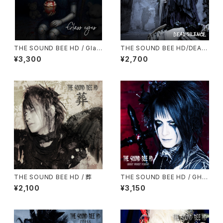
THE SOUND BEE HD / Glas
THE SOUND BEE HD/DEAD
s eyes
SILENCE(予約受付中！)
¥3,300
¥2,700
THE SOUND BEE HD / 葬
THE SOUND BEE HD / GHO
ST WORST FOREST
¥2,100
¥3,150