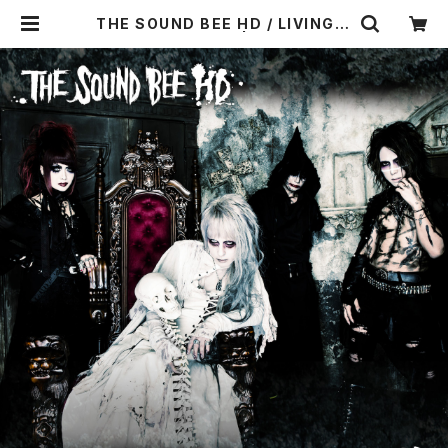
THE SOUND BEE HD / LIVING D
EAD (予約受付中！) | Starwave R
ecords online shop