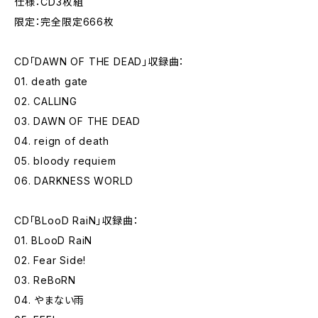
仕様：CD3枚組
限定：完全限定666枚
CD「DAWN OF THE DEAD」収録曲：
01. death gate
02. CALLING
03. DAWN OF THE DEAD
04. reign of death
05. bloody requiem
06. DARKNESS WORLD
CD「BLooD RaiN」収録曲：
01. BLooD RaiN
02. Fear Side!
03. ReBoRN
04. やまない雨