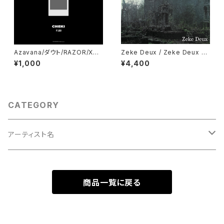
Azavana/ダウト/RAZOR/XAN
Zeke Deux / Zeke Deux 2n
VALA 4MAN LIVE「二十討ち」
d Press
¥1,000
¥4,400
8月1日(土)仙台darwin 当日チ
ェキ
CATEGORY
アーティスト名
XANVALA
商品一覧に戻る
ミスイ