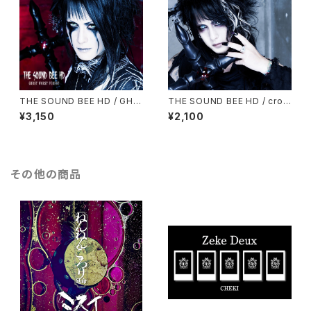
THE SOUND BEE HD / GHO
THE SOUND BEE HD / cros
ST WORST FOREST
s
¥3,150
¥2,100
その他の商品