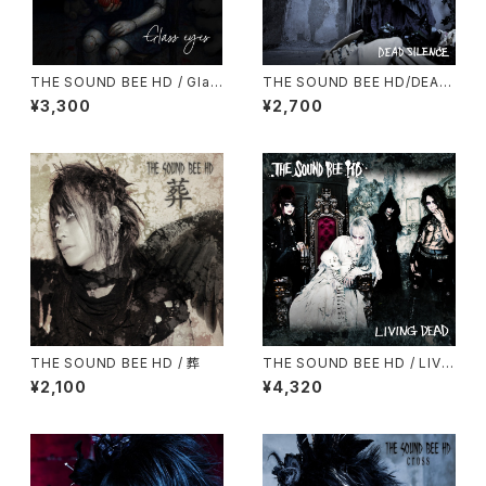
THE SOUND BEE HD / Glas
THE SOUND BEE HD/DEAD
s eyes
SILENCE(予約受付中！)
¥3,300
¥2,700
THE SOUND BEE HD / 葬
THE SOUND BEE HD / LIVI
NG DEAD (予約受付中！)
¥2,100
¥4,320