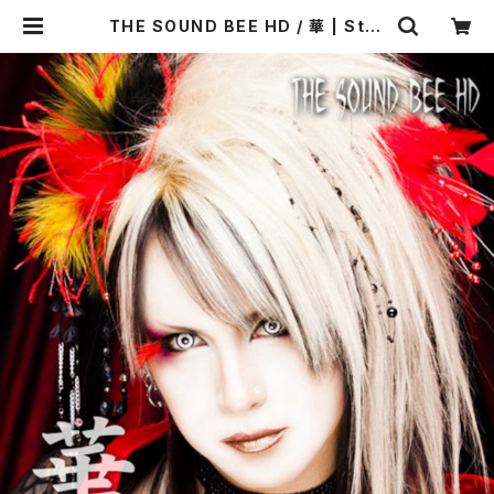
THE SOUND BEE HD / 華 | Star
wave Records online shop