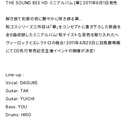
THE SOUND BEE HD ミニアルバム [華] 2011年6月1日発売
解き放て刹那の世に艶やかに咲き誇る華...
和ゴスシリーズ三作目は「華」をコンセプトに書き下ろした新曲を
全6曲収録したミニアルバム！和テイストな音色を取り入れたヘ
ヴィーロックとエレクトロの融合！2011年4月23日に目黒鹿鳴館
にてCD先行発売記念主催イベントの開催が決定！
Line-up :
Vocal: DAISUKE
Guitar: TAK
Guitar: YUICHI
Bass: YOU
Drums: HIRO