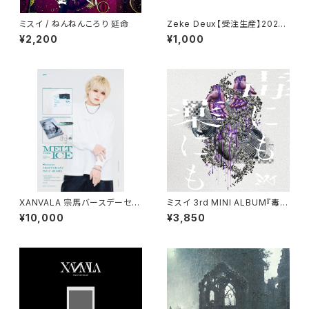
ミスイ / ねんねんころり 延命
Zeke Deux【受注生産】2026
年8月6日HOLIDAY NEXT NA
¥2,200
¥1,000
GOYAチェキ
XANVALA 宗馬バースデーセッ
ミスイ 3rd MINI ALBUM『毒に
ト2026
も薬にも』
¥10,000
¥3,850