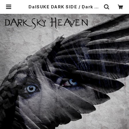
DaISUKE DARK SIDE / Dark Sk
y HeaveN (予約受付中！) | Starw
ave Records online shop