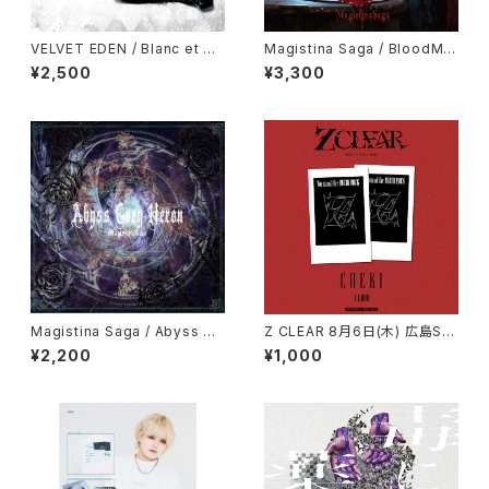
VELVET EDEN / Blanc et No
Magistina Saga / BloodMo
ir
ssAgate
¥2,500
¥3,300
Magistina Saga / Abyss Gr
Z CLEAR 8月6日(木) 広島SE
ey Heron
COND CRUTCH Z CLEAR 単
¥2,200
¥1,000
独公演『広島』