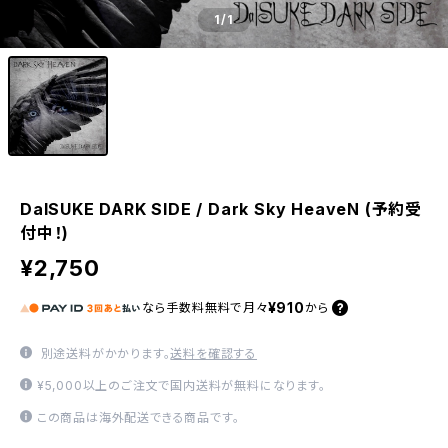
1
/1
DaISUKE DARK SIDE / Dark Sky HeaveN (予約受
付中！)
¥2,750
¥910
なら
手数料無料で
月々
から
別途送料がかかります。
送料を確認する
¥5,000以上のご注文で国内送料が無料になります。
この商品は海外配送できる商品です。