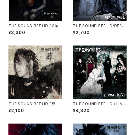
THE SOUND BEE HD / Glas
THE SOUND BEE HD/DEAD
s eyes
SILENCE(予約受付中！)
¥3,300
¥2,700
THE SOUND BEE HD / 葬
THE SOUND BEE HD / LIVI
NG DEAD (予約受付中！)
¥2,100
¥4,320