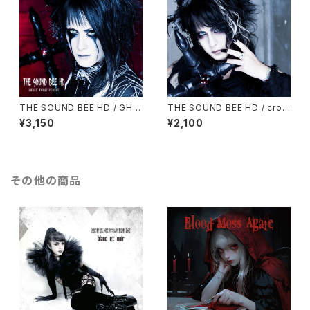
THE SOUND BEE HD / GHO
THE SOUND BEE HD / cros
ST WORST FOREST
s
¥3,150
¥2,100
その他の商品