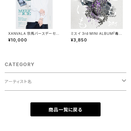
XANVALA 宗馬バースデーセッ
ミスイ 3rd MINI ALBUM『毒に
ト2026
も薬にも』
¥10,000
¥3,850
CATEGORY
アーティスト名
XANVALA
商品一覧に戻る
ミスイ