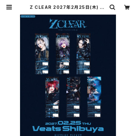
Z CLEAR 2027年2月25日(木) Ve
ats Shibuya Z CLEAR ONEMA
N TOUR『序曲』 《上 》 GRAND FIN
AL ピクチャーチケット | Starwave
Records online shop