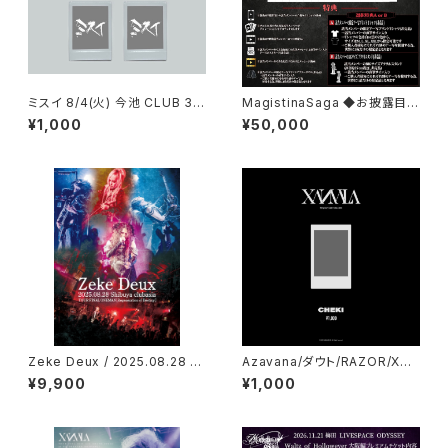
ミスイ 8/4(火) 今池 CLUB 3S
MagistinaSaga ◆お披露目チ
TAR メンバー指定チェキ
ェキ【特典付き同一メンバー35
¥1,000
¥50,000
枚セット（ネタ枠） 】
Zeke Deux / 2025.08.28 S
Azavana/ダウト/RAZOR/XAN
hibuya clubasia TOUR FIN
VALA 4MAN LIVE「二十討ち」
¥9,900
¥1,000
AL ONEMAN Regeneration
8月9日(日)柏PALOOZA 当日
of Destiny
チェキ