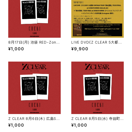
8月17日(月) 池袋 RED-Zone
LIVE DVD《Z CLEAR 5大都市
ANERIS LIVE DVD『Z CLEAR
ONEMAN TOUR 『四大至剛』
¥1,000
¥9,900
5大都市 ONEMAN TOUR 『四
TOUR FINAL at SHIBUYA W
大至剛』 TOUR FINAL at SHI
WW 2026.04.28》2026年8
BUYA WWW 2026.04.28』発
月19日(月) 発売記念オンライン
売記念 ONEMAN LIVE《360°
サイン会
FLOOR LIVE》
Z CLEAR 8月6日(木) 広島SE
Z CLEAR 8月5日(水) 寺田町Fi
COND CRUTCH Z CLEAR 単
reloop Z CLEAR × ミスイ 2M
¥1,000
¥1,000
独公演『広島』
AN TOUR『限界ROCK』